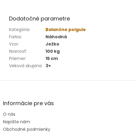
Dodatočné parametre
Kategória
:
Balančne polgule
Farba
:
Náhodná
Vzor
:
Ježko
Nosnosť
:
100 kg
Priemer
:
15 cm
Veková skupina
:
3+
Z
á
p
ä
Informácie pre vás
t
O nás
i
e
Napíšte nám
Obchodné podmienky