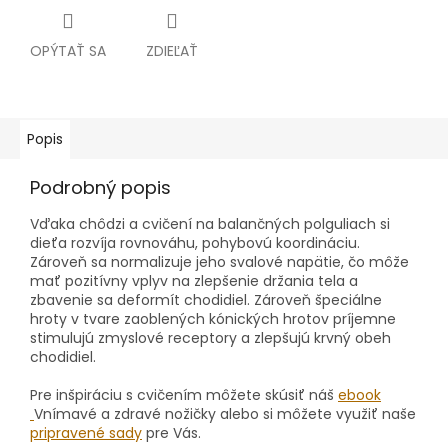
OPÝTAŤ SA
ZDIEĽAŤ
Popis
Podrobný popis
Vďaka chôdzi a cvičení na balančných polguliach si
dieťa rozvíja rovnováhu, pohybovú koordináciu.
Zároveň sa normalizuje jeho svalové napätie, čo môže
mať pozitívny vplyv na zlepšenie držania tela a
zbavenie sa deformít chodidiel. Zároveň špeciálne
hroty v tvare zaoblených kónických hrotov príjemne
stimulujú zmyslové receptory a zlepšujú krvný obeh
chodidiel.
Pre inšpiráciu s cvičením môžete skúsiť náš
ebook
Vnímavé a zdravé nožičky alebo si môžete využiť naše
pripravené sady
pre Vás.