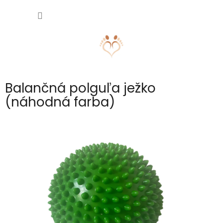
Prejsť
NÁKU
na
obsah
KOŠÍK
Balančná polguľa ježko
(náhodná farba)