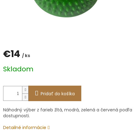
€14
/ ks
Jednotková
Skladom
cena:
Pridať do košíka
Náhodný výber z farieb žltá, modrá, zelená a červená podľa
dostupnosti.
Detailné informácie