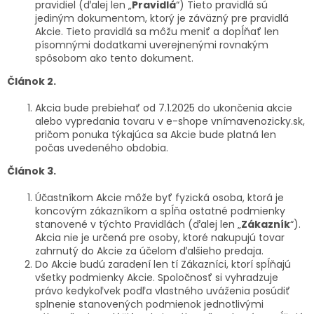
pravidiel (ďalej len „
Pravidlá
“) Tieto pravidlá sú
jediným dokumentom, ktorý je záväzný pre pravidlá
Akcie. Tieto pravidlá sa môžu meniť a dopĺňať len
písomnými dodatkami uverejnenými rovnakým
spôsobom ako tento dokument.
Článok 2.
Akcia bude prebiehať od 7.1.2025 do ukončenia akcie
alebo vypredania tovaru v e-shope vnímavenozicky.sk,
pričom ponuka týkajúca sa Akcie bude platná len
počas uvedeného obdobia.
Článok 3.
Účastníkom Akcie môže byť fyzická osoba, ktorá je
koncovým zákazníkom a spĺňa ostatné podmienky
stanovené v týchto Pravidlách (ďalej len „
Zákazník
“).
Akcia nie je určená pre osoby, ktoré nakupujú tovar
zahrnutý do Akcie za účelom ďalšieho predaja.
Do Akcie budú zaradení len tí Zákazníci, ktorí spĺňajú
všetky podmienky Akcie. Spoločnosť si vyhradzuje
právo kedykoľvek podľa vlastného uváženia posúdiť
splnenie stanovených podmienok jednotlivými