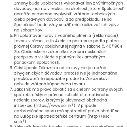
Zmeny bude Spoločnosť vykonávať len z výnimočných
dôvodov, najmä v reakcii na okolnosti, ktoré Spoločnosť
nemôže primerane ovplyvniť, vrátane technických
alebo právnych dôvodov, a za predpokladu, že sa
Spoločnosť bude vždy snažiť minimalizovať ich vplyv
na Zákazníkov.
Pri uplatňovaní práv z vadného plnenia (reklamácie)
tovaru v rámci tejto Akcie sa postupuje podľa platnej
právnej úpravy obsiahnutej najmä v zákone č. 40/1964
Zb. Občianskeho zákonníka, v znení neskorších
predpisov a v súlade s platným Reklamačným
poriadkom Spoločnosti.
Odstúpenie Zákazníka od zmluvy nie je možné
z hygienických dôvodov, pretože nie je jednoznačne
preukázateľné nepoužitie produktu. Zákazníkovi
nebude vrátená kúpna cena tovaru.
Zákazník má právo obrátiť sa s cieľom ochrany svojich
spotrebiteľských práv na subjekt alternatívneho
riešenia sporov, ktorým je Slovenská obchodná
inšpekcia (https://www.soi.sk/). V prípade
cezhraničného sporu má spotrebiteľ právo obrátiť sa
na Európske spotrebiteľské centrum (http://esc-
sr.sk/).
Zákazník, ktorý je fyzickou osobou – spotrebiteľom, má