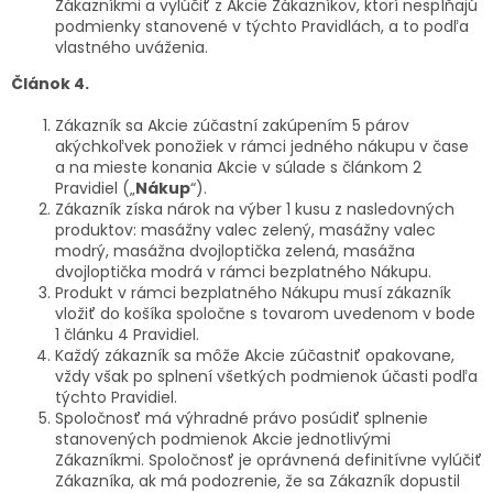
Zákazníkmi a vylúčiť z Akcie Zákazníkov, ktorí nespĺňajú
podmienky stanovené v týchto Pravidlách, a to podľa
vlastného uváženia.
Článok 4.
Zákazník sa Akcie zúčastní zakúpením 5 párov
akýchkoľvek ponožiek v rámci jedného nákupu v čase
a na mieste konania Akcie v súlade s článkom 2
Pravidiel („
Nákup
“).
Zákazník získa nárok na výber 1 kusu z nasledovných
produktov: masážny valec zelený, masážny valec
modrý, masážna dvojloptička zelená, masážna
dvojloptička modrá v rámci bezplatného Nákupu.
Produkt v rámci bezplatného Nákupu musí zákazník
vložiť do košíka spoločne s tovarom uvedenom v bode
1 článku 4 Pravidiel.
Každý zákazník sa môže Akcie zúčastniť opakovane,
vždy však po splnení všetkých podmienok účasti podľa
týchto Pravidiel.
Spoločnosť má výhradné právo posúdiť splnenie
stanovených podmienok Akcie jednotlivými
Zákazníkmi. Spoločnosť je oprávnená definitívne vylúčiť
Zákazníka, ak má podozrenie, že sa Zákazník dopustil