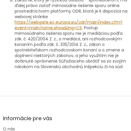
ďalej právo začať mimosúdne riešenie sporu online
prostredníctvom platformy ODR, ktorá je k dispozícii na
webovej stránke
https://webgate.ec.europa.eu/odr/main/index.cfm?
event=main.home.show&lng=CS
. Postup
mimosúdneho riešenia sporu nie je mediáciou podľa
zák. č. 420/2004 Z. z., o mediácii, ani rozhodcovským
konaním podľa zák. č. 335/2014 Z. z., zákon o
spotrebiteľskom rozhodcovskom konaní a o zmene a
doplnení niektorých zákonov, a jeho využitím nie je
dotknuté oprávnenie Súťažiaceho obrátiť sa so svojím
nárokom na Slovenskú obchodnú inšpekciu či na súd.
Z
á
p
ä
Informácie pre vás
t
O nás
i