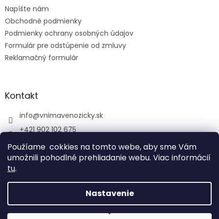
e
Napíšte nám
Obchodné podmienky
Podmienky ochrany osobných údajov
Formulár pre odstúpenie od zmluvy
Reklamačný formulár
Kontakt
info
@
vnimavenozicky.sk
+421 902 102 675
Použíame cokkies na tomto webe, aby sme Vám
umožnili pohodlné prehliadanie webu. Viac informácií
tu
.
Vytvoril Shoptet
Nastavenie
Copyright 2026
Vnímavé nožičky
. Všetky práva