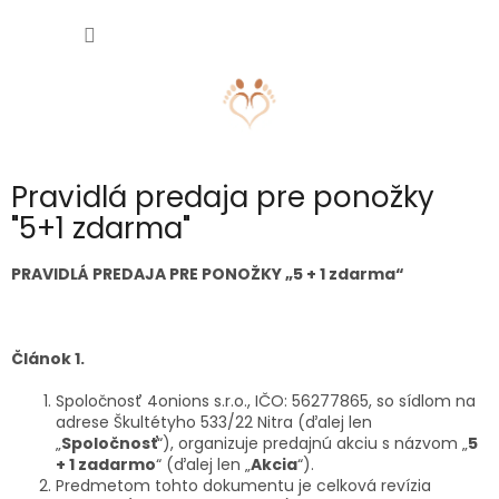
Prejsť
NÁKU
na
obsah
KOŠÍK
Pravidlá predaja pre ponožky
"5+1 zdarma"
PRAVIDLÁ PREDAJA PRE PONOŽKY „5 + 1 zdarma“
Článok 1.
Spoločnosť 4onions s.r.o., IČO: 56277865, so sídlom na
adrese Škultétyho 533/22 Nitra (ďalej len
„
Spoločnosť
“), organizuje predajnú akciu s názvom „
5
+ 1 zadarmo
“ (ďalej len „
Akcia
“).
Predmetom tohto dokumentu je celková revízia