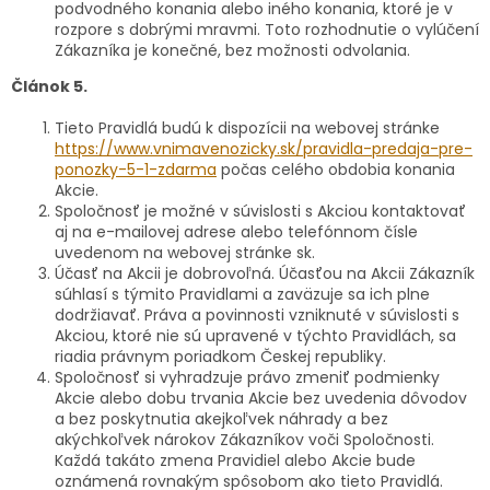
podvodného konania alebo iného konania, ktoré je v
rozpore s dobrými mravmi. Toto rozhodnutie o vylúčení
Zákazníka je konečné, bez možnosti odvolania.
Článok 5.
Tieto Pravidlá budú k dispozícii na webovej stránke
https://www.vnimavenozicky.sk/pravidla-predaja-pre-
ponozky-5-1-zdarma
počas celého obdobia konania
Akcie.
Spoločnosť je možné v súvislosti s Akciou kontaktovať
aj na e-mailovej adrese alebo telefónnom čísle
uvedenom na webovej stránke sk.
Účasť na Akcii je dobrovoľná. Účasťou na Akcii Zákazník
súhlasí s týmito Pravidlami a zaväzuje sa ich plne
dodržiavať. Práva a povinnosti vzniknuté v súvislosti s
Akciou, ktoré nie sú upravené v týchto Pravidlách, sa
riadia právnym poriadkom Českej republiky.
Spoločnosť si vyhradzuje právo zmeniť podmienky
Akcie alebo dobu trvania Akcie bez uvedenia dôvodov
a bez poskytnutia akejkoľvek náhrady a bez
akýchkoľvek nárokov Zákazníkov voči Spoločnosti.
Každá takáto zmena Pravidiel alebo Akcie bude
oznámená rovnakým spôsobom ako tieto Pravidlá.